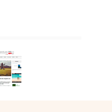
B
The
Travel
Brand
–
Spain