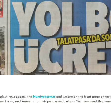
urkish newspapers, the
Hurriyet.com.tr
and we are on the front page of Anka
from Turkey and Ankara are their people and culture. You may need the tran