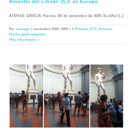
Amantes del Citroën 2CV en Europa
ATENAS, GRECIA. Viernes, 20 de noviembre de 2015. Es difícil [...]
Por
anavega
|
noviembre 20th, 2015
|
2 Femmes
,
2CV
,
Artículos
,
Mucha gente pequeña
Más información