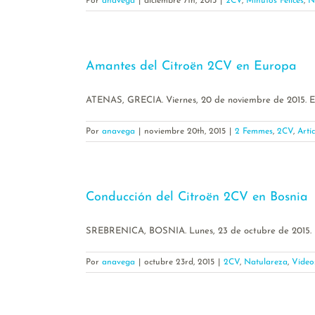
Por
anavega
|
diciembre 7th, 2015
|
2CV
,
Minutos Felices
,
N
Amantes del Citroën 2CV en Europa
ATENAS, GRECIA. Viernes, 20 de noviembre de 2015. Es di
Por
anavega
|
noviembre 20th, 2015
|
2 Femmes
,
2CV
,
Artí
Conducción del Citroën 2CV en Bosnia
SREBRENICA, BOSNIA. Lunes, 23 de octubre de 2015. Es
Por
anavega
|
octubre 23rd, 2015
|
2CV
,
Natulareza
,
Vídeo