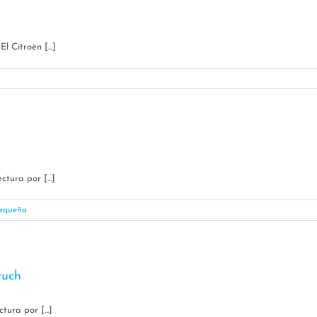
Citroën [...]
tura por [...]
equeña
Duch
ura por [...]