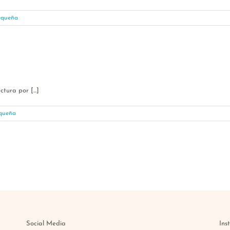
equeña
ura por [...]
queña
Social Media
Ins