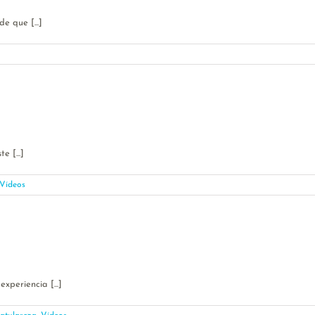
 que [...]
 [...]
Vídeos
periencia [...]