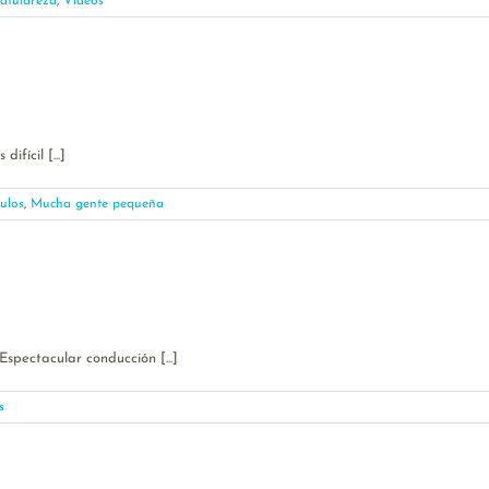
atulareza
,
Vídeos
fícil [...]
culos
,
Mucha gente pequeña
pectacular conducción [...]
s